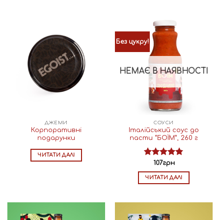
Без цукру!
НЕМАЄ В НАЯВНОСТІ
ДЖЕМИ
СОУСИ
Корпоративні
Італійський соус до
подарунки
пасти “БОЇМ”, 260 г
ЧИТАТИ ДАЛІ
Оцінено в
107
грн
4.82
з 5
ЧИТАТИ ДАЛІ