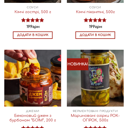
СОУСИ
СОУСИ
Кімчі гострі, 500 г
Кімчі пікантні, 500г
Оцінено в
Оцінено в
199
грн
199
грн
4.90
з 5
4.72
з 5
ДОДАТИ В КОШИК
ДОДАТИ В КОШИК
НОВИНКА!
ДЖЕМИ
ФЕРМЕНТОВАНІ ПРОДУКТИ
Беконовий джем з
Мариновані огірки РОК-
бурбоном “БОЇМ”, 200 г
ОГІРОК, 500г