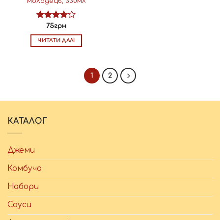
молодець, 330мл
Оцінено
75
грн
в
4.00
з
ЧИТАТИ ДАЛІ
5
1
2
КАТАЛОГ
Джеми
Комбуча
Набори
Соуси