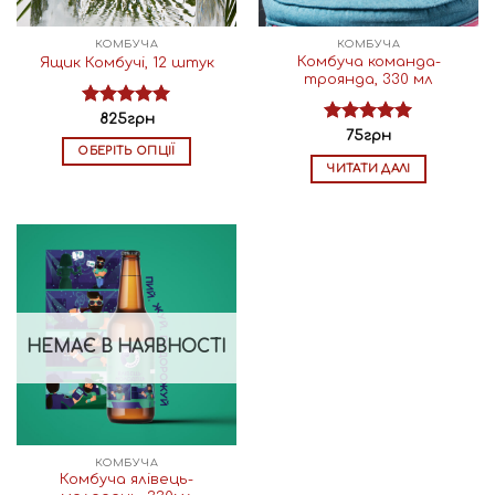
КОМБУЧА
КОМБУЧА
Комбуча команда-
Ящик Комбучі, 12 штук
троянда, 330 мл
Оцінено в
825
грн
Оцінено в
5.00
з 5
75
грн
5.00
з 5
ОБЕРІТЬ ОПЦІЇ
ЧИТАТИ ДАЛІ
Цей
товар
має
кілька
варіантів.
Параметри
можна
вибрати
НЕМАЄ В НАЯВНОСТІ
на
сторінці
товару
КОМБУЧА
Комбуча ялівець-