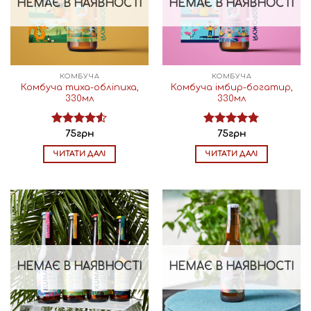
НЕМАЄ В НАЯВНОСТІ
НЕМАЄ В НАЯВНОСТІ
КОМБУЧА
КОМБУЧА
Комбуча тиха-обліпиха,
Комбуча імбир-богатир,
330мл
330мл
Оцінено
Оцінено в
75
грн
75
грн
в
4.50
з
4.75
з 5
ЧИТАТИ ДАЛІ
ЧИТАТИ ДАЛІ
5
НЕМАЄ В НАЯВНОСТІ
НЕМАЄ В НАЯВНОСТІ