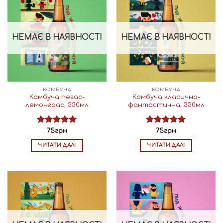
НЕМАЄ В НАЯВНОСТІ
НЕМАЄ В НАЯВНОСТІ
КОМБУЧА
КОМБУЧА
Комбуча пегас-
Комбуча класична-
лемонграс, 330мл
фантастична, 330мл
Оцінено в
Оцінено в
75
грн
75
грн
5.00
з 5
5.00
з 5
ЧИТАТИ ДАЛІ
ЧИТАТИ ДАЛІ