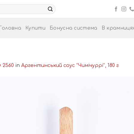
Головна
Купити
Бонусна система
В крамниця
× 2560
in
Аргентинський соус “Чимічуррі”, 180 г