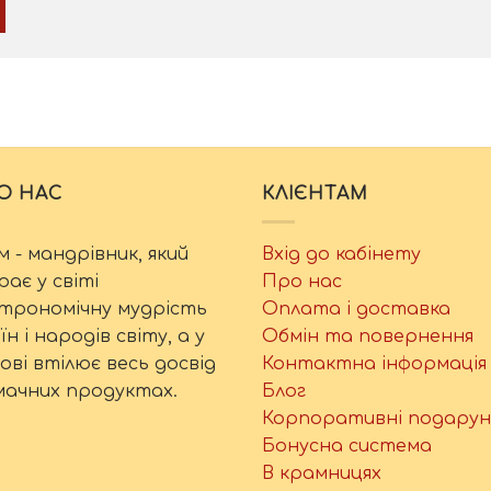
О НАС
КЛІЄНТАМ
м - мандрівник, який
Вхід до кабінету
рає у світі
Про нас
трономічну мудрість
Оплата і доставка
їн і народів світу, а у
Обмін та повернення
ові втілює весь досвід
Контактна інформація
мачних продуктах.
Блог
Корпоративні подарун
Бонусна система
В крамницях