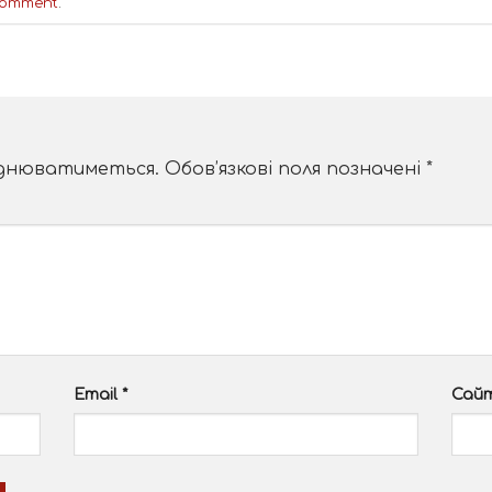
comment
.
юднюватиметься.
Обов’язкові поля позначені
*
Email
*
Сай