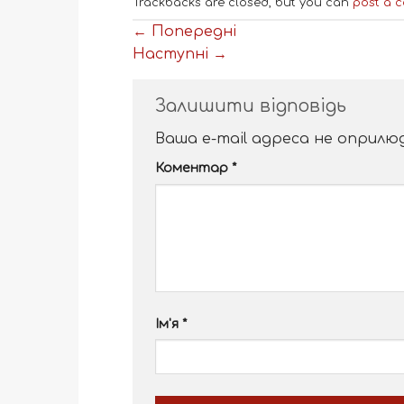
Trackbacks are closed, but you can
post a 
←
Попередні
Наступні
→
Залишити відповідь
Ваша e-mail адреса не оприл
Alternative:
Коментар
*
Ім'я
*