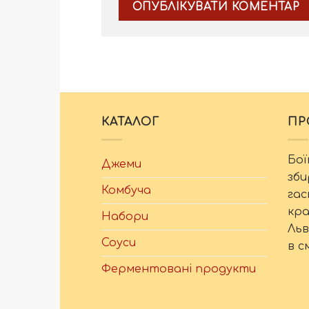
КАТАЛОГ
ПР
Бої
Джеми
зби
Комбуча
гас
кра
Набори
Льв
Соуси
в с
Ферментовані продукти