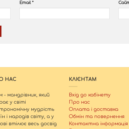
Email
*
Сай
О НАС
КЛІЄНТАМ
м - мандрівник, який
Вхід до кабінету
рає у світі
Про нас
трономічну мудрість
Оплата і доставка
їн і народів світу, а у
Обмін та повернення
ові втілює весь досвід
Контактна інформація