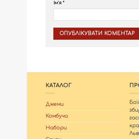
Ім'я
*
КАТАЛОГ
ПР
Бої
Джеми
зби
Комбуча
гас
кра
Набори
Льв