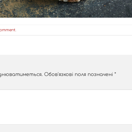
comment
.
юднюватиметься.
Обов’язкові поля позначені
*