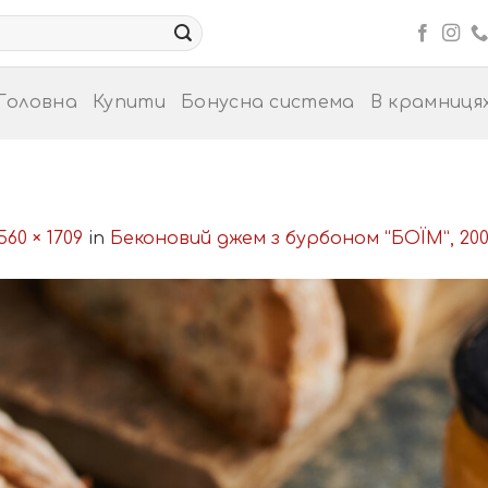
Головна
Купити
Бонусна система
В крамниця
560 × 1709
in
Беконовий джем з бурбоном “БОЇМ”, 200