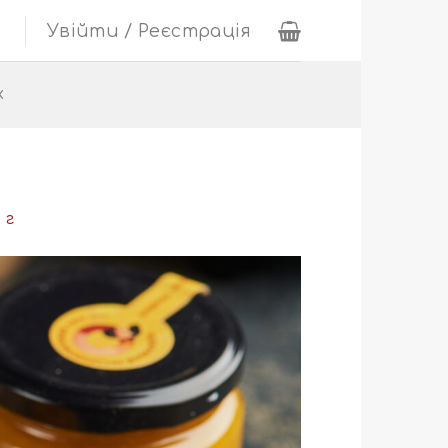
Увійти / Реєстрація
х
 г