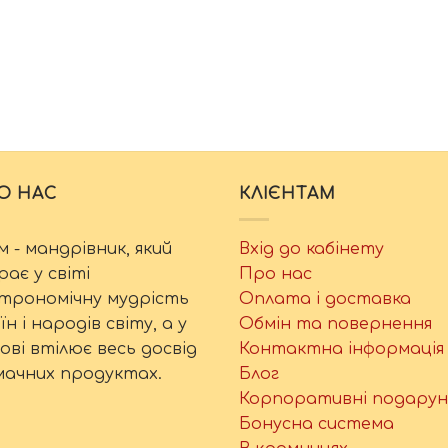
О НАС
КЛІЄНТАМ
м - мандрівник, який
Вхід до кабінету
рає у світі
Про нас
трономічну мудрість
Оплата і доставка
їн і народів світу, а у
Обмін та повернення
ові втілює весь досвід
Контактна інформація
мачних продуктах.
Блог
Корпоративні подарун
Бонусна система