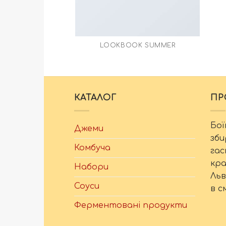
LOOKBOOK SUMMER
КАТАЛОГ
ПР
Бої
Джеми
зби
Комбуча
гас
кра
Набори
Льв
Соуси
в с
Ферментовані продукти