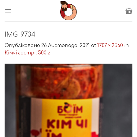
Пропустити
IMG_9734
Опубліковано
28 Листопада, 2021
at
1707 × 2560
in
Кімчі гострі, 500 г