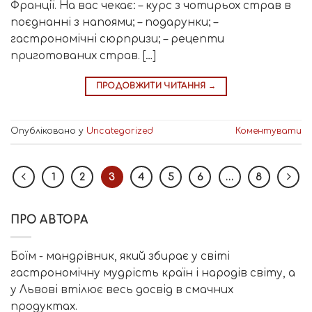
Франції. На вас чекає: – курс з чотирьох страв в
поєднанні з напоями; – подарунки; –
гастрономічні сюрпризи; – рецепти
приготованих страв. […]
ПРОДОВЖИТИ ЧИТАННЯ
→
Опубліковано у
Uncategorized
Коментувати
1
2
3
4
5
6
…
8
ПРО АВТОРА
Боїм - мандрівник, який збирає у світі
гастрономічну мудрість країн і народів світу, а
у Львові втілює весь досвід в смачних
продуктах.