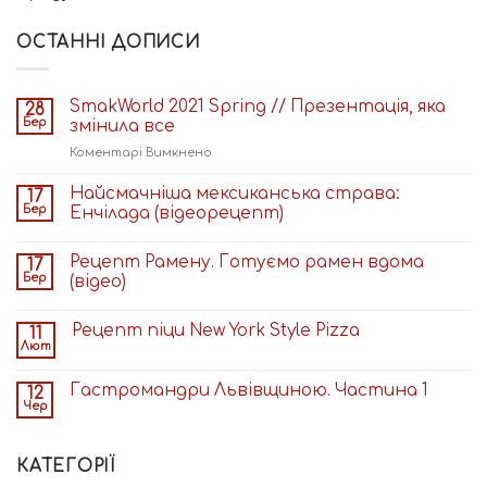
ОСТАННІ ДОПИСИ
SmakWorld 2021 Spring // Презентація, яка
28
Бер
змінила все
до
Коментарі Вимкнено
SmakWorld
2021
Найсмачніша мексиканська страва:
17
Spring
Бер
Енчілада (відеорецепт)
//
Презентація,
Рецепт Рамену. Готуємо рамен вдома
17
яка
Бер
(відео)
змінила
все
Рецепт піци New York Style Pizza
11
Лют
Гастромандри Львівщиною. Частина 1
12
Чер
КАТЕГОРІЇ