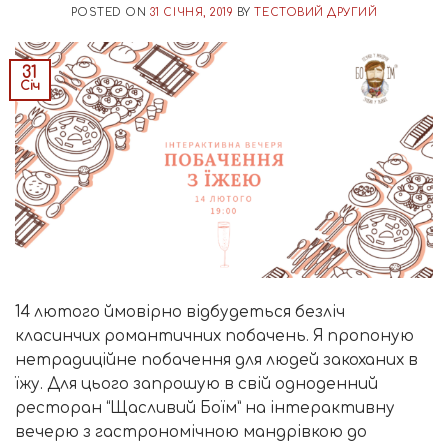
POSTED ON
31 СІЧНЯ, 2019
BY
ТЕСТОВИЙ ДРУГИЙ
31
Січ
14 лютого ймовірно відбудеться безліч
класинчих романтичних побачень. Я пропоную
нетрадиційне побачення для людей закоханих в
їжу. Для цього запрошую в свій одноденний
ресторан “Щасливий Боїм” на інтерактивну
вечерю з гастрономічною мандрівкою до