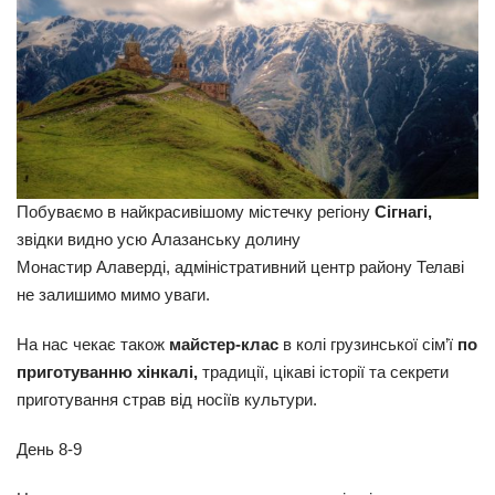
Побуваємо в найкрасивішому містечку регіону
Сігнагі,
звідки видно усю Алазанську долину
Монастир Алаверді, адміністративний центр району Телаві
не залишимо мимо уваги.
На нас чекає також
майстер-клас
в колі грузинської сім’ї
по
приготуванню хінкалі
,
традиції, цікаві історії та секрети
приготування страв від носіїв культури.
День 8-9