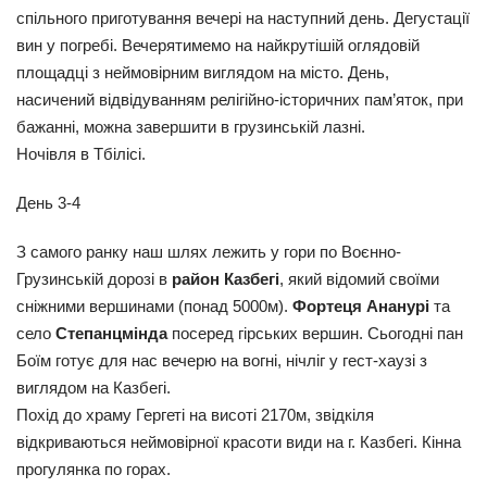
спільного приготування вечері на наступний день. Дегустації
вин у погребі. Вечерятимемо на найкрутішій оглядовій
площадці з неймовірним виглядом на місто.
День,
насичений відвідуванням релігійно-історичних пам’яток, при
бажанні, можна завершити в грузинській лазні.
Ночівля в Тбілісі.
День 3-4
З самого ранку наш шлях лежить у гори по Воєнно-
Грузинській дорозі в
район Казбегі
, який відомий своїми
сніжними вершинами (понад 5000м).
Фортеця Ананурі
та
село
Степанцмінда
посеред гірських вершин. Сьогодні пан
Боїм готує для нас вечерю на вогні, нічліг у гест-хаузі з
виглядом на Казбегі.
Похід до храму Гергеті на висоті 2170м, звідкіля
відкриваються неймовірної красоти види на г. Казбегі. Кінна
прогулянка по горах.