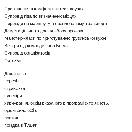
Проживання в комфортних гест-хаузах
Супровід гіда по визначених місцях
Переїзди по маршруту в орендованому транспорті
Дегустації вин та досвід збору врожаю
Майстер-класи по приготуванню грузинської кухні
Вечеря від команди пана Боїма
Супровід організаторів
Фотозвіт
Додатково
:
переліт
страховка
сувеніри
харчування, окрім вказаного в програмі (хто як їсть,
орієнтовно 60
$).
рафтинг
поїздка в Тушеті