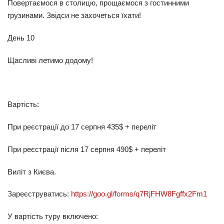
Повертаємося в столицю, прощаємося з гостинними
грузинами. Звідси не захочеться їхати!
День 10
Щасливі летимо додому!
Вартість:
При реєстрації до 17 серпня 435$ + переліт
При реєстрації після 17 серпня 490$ + переліт
Виліт з Києва.
Зареєструватись:
https://goo.gl/forms/q7RjFHW8Fgffx2Fm1
У вартість туру включено: