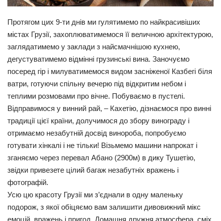
Протягом цих 9-ти днів ми гулятимемо по найкрасивіших
містах Грузії, захоплюватимемося її величною архітектурою,
заглядатимемо у заклади з найсмачнішою кухнею,
дегустуватимемо відмінні грузинські вина. Заночуємо
посеред гір і милуватимемося видом засніженої Казбегі біля
ватри, готуючи спільну вечерю під відкритим небом і
теплими розмовами про вічне. Побуваємо в пустелі.
Відправимося у винний рай, – Кахетію, дізнаємося про винні
традиції цієї країни, долучимося до збору винограду і
отримаємо незабутній досвід винороба, попробуємо
готувати хінкалі і не тільки! Візьмемо машини напрокат і
зганяємо через перевал Абано (2900м) в дику Тушетію,
звідки привезете цілий багаж незабутніх вражень і
фотографій.
Усю цю красоту Грузії ми з’єднали в одну маленьку
подорож, з якої обіцяємо вам залишити дивовижний мікс
емоцій, вражень і пригод. Домашня дружня атмосфера, сміх