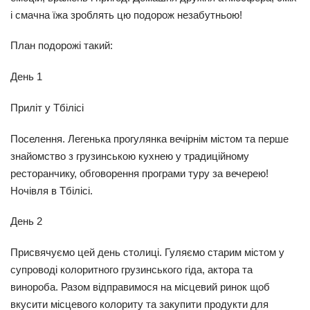
і смачна їжа зроблять цю подорож незабутньою!
План подорожі такий:
День 1
Приліт у Тбілісі
Поселення. Легенька прогулянка вечірнім містом та перше
знайомство з грузинською кухнею у традиційному
ресторанчику, обговорення програми туру за вечерею!
Ночівля в Тбілісі.
День 2
Присвячуємо цей день столиці. Гуляємо старим містом у
супроводі колоритного грузинського гіда, актора та
винороба. Разом відправимося на місцевий ринок щоб
вкусити місцевого колориту та закупити продукти для