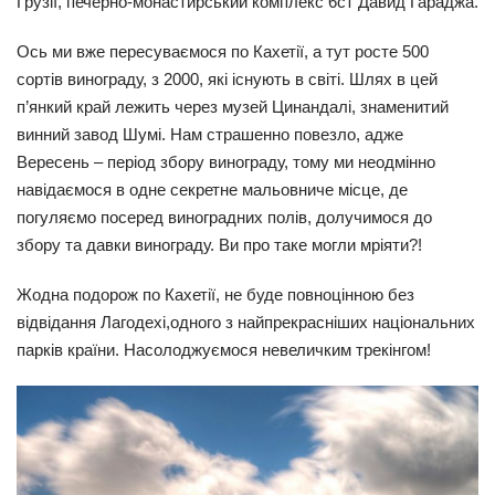
Грузії, печерно-монастирський комплекс 6ст Давид Гараджа.
Ось ми вже пересуваємося по Кахетії, а тут росте 500
сортів винограду, з 2000, які існують в світі. Шлях в цей
п’янкий край лежить через музей Цинандалі, знаменитий
винний завод Шумі. Нам страшенно повезло, адже
Вересень – період збору винограду, тому ми неодмінно
навідаємося в одне секретне мальовниче місце, де
погуляємо посеред виноградних полів, долучимося до
збору та давки винограду. Ви про таке могли мріяти?!
Жодна подорож по Кахетії, не буде повноцінною без
відвідання Лагодехі,одного з найпрекрасніших національних
парків країни. Насолоджуємося невеличким трекінгом!