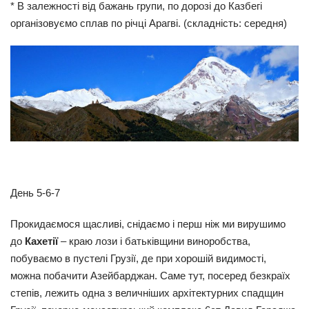
* В залежності від бажань групи, по дорозі до Казбегі
організовуємо сплав по річці Арагві. (складність: середня)
День 5-6-7
Прокидаємося щасливі, снідаємо і перш ніж ми вирушимо
до
Кахетії
– краю лози і батьківщини виноробства,
побуваємо в пустелі Грузії, де при хорошій видимості,
можна побачити Азейбарджан.
Саме тут, посеред безкраїх
степів, лежить одна з величніших архітектурних спадщин