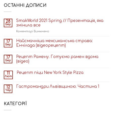
ОСТАННІ ДОПИСИ
SmakWorld 2021 Spring // Презентація, яка
28
Бер
змінила все
до
Коментарі Вимкнено
SmakWorld
2021
Найсмачніша мексиканська страва:
17
Spring
Бер
Енчілада (відеорецепт)
//
Презентація,
Рецепт Рамену. Готуємо рамен вдома
17
яка
Бер
(відео)
змінила
все
Рецепт піци New York Style Pizza
11
Лют
Гастромандри Львівщиною. Частина 1
12
Чер
КАТЕГОРІЇ