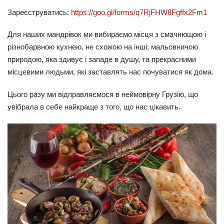
Зареєструватись:
https://goo.gl/forms/q7RjFHW8Fgffx2Fm1
Для наших мандрівок ми вибираємо місця з смачнющою і
різнобарвною кухнею, не схожою на інші; мальовничою
природою, яка здивує і западе в душу, та прекрасними
місцевими людьми, які заставлять нас почуватися як дома.
Цього разу ми відправляємося в неймовірну Грузію, що
увібрала в себе найкраще з того, що нас цікавить.