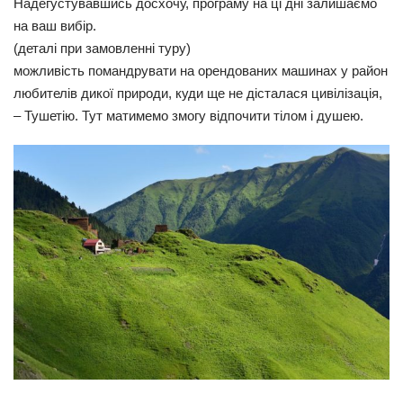
Надегустувавшись досхочу, програму на ці дні залишаємо
на ваш вибір.
(деталі при замовленні туру)
можливість помандрувати на орендованих машинах у район
любителів дикої природи, куди ще не дісталася цивілізація,
– Тушетію. Тут матимемо змогу відпочити тілом і душею.