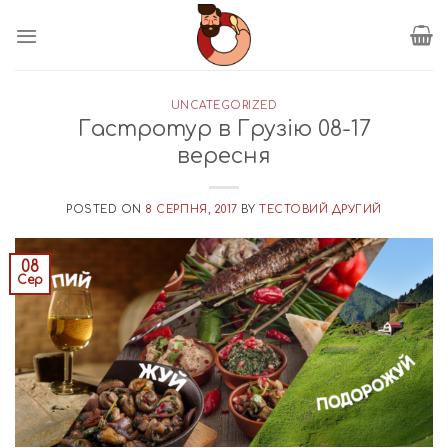
Пропустити
UNCATEGORIZED
Гастротур в Грузію 08-17
вересня
POSTED ON
8 СЕРПНЯ, 2017
BY
ТЕСТОВИЙ ДРУГИЙ
08
Сер