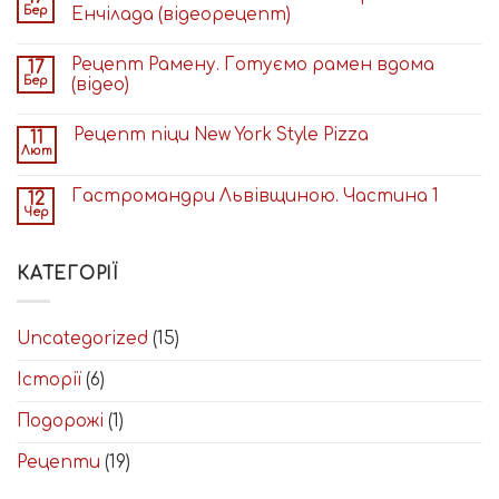
Spring
Бер
Енчілада (відеорецепт)
//
Презентація,
Рецепт Рамену. Готуємо рамен вдома
17
яка
Бер
(відео)
змінила
все
Рецепт піци New York Style Pizza
11
Лют
Гастромандри Львівщиною. Частина 1
12
Чер
КАТЕГОРІЇ
Uncategorized
(15)
Історії
(6)
Подорожі
(1)
Рецепти
(19)