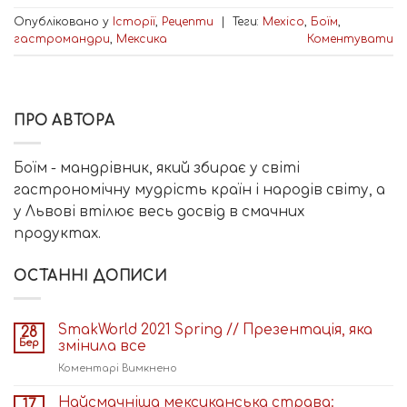
Опубліковано у
Історії
,
Рецепти
|
Теги:
Mexico
,
Боїм
,
гастромандри
,
Мексика
Коментувати
ПРО АВТОРА
Боїм - мандрівник, який збирає у світі
гастрономічну мудрість країн і народів світу, а
у Львові втілює весь досвід в смачних
продуктах.
ОСТАННІ ДОПИСИ
SmakWorld 2021 Spring // Презентація, яка
28
Бер
змінила все
до
Коментарі Вимкнено
SmakWorld
2021
Найсмачніша мексиканська страва:
17