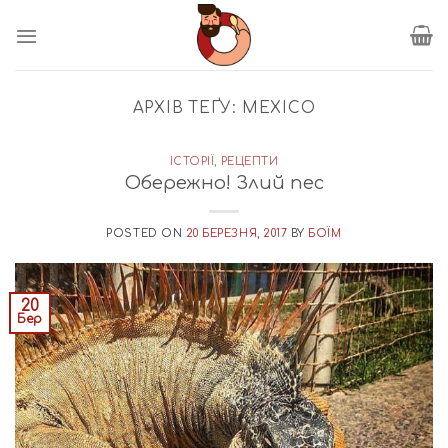
Пропустити
АРХІВ ТЕҐУ:
MEXICO
ІСТОРІЇ
,
РЕЦЕПТИ
Обережно! Злий пес
POSTED ON
20 БЕРЕЗНЯ, 2017
BY
БОЇМ
20
Бер